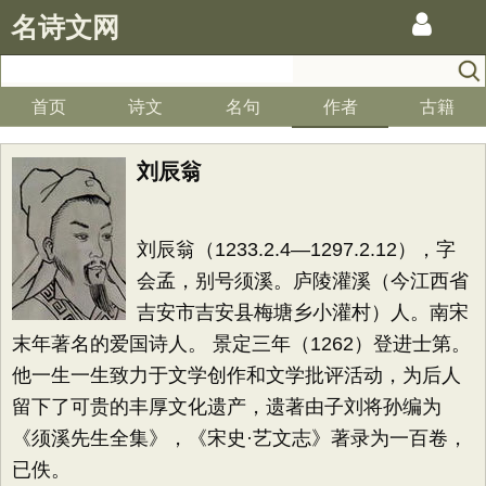
名诗文网
首页
诗文
名句
作者
古籍
刘辰翁
刘辰翁（1233.2.4—1297.2.12），字
会孟，别号须溪。庐陵灌溪（今江西省
吉安市吉安县梅塘乡小灌村）人。南宋
末年著名的爱国诗人。 景定三年（1262）登进士第。
他一生一生致力于文学创作和文学批评活动，为后人
留下了可贵的丰厚文化遗产，遗著由子刘将孙编为
《须溪先生全集》，《宋史·艺文志》著录为一百卷，
已佚。